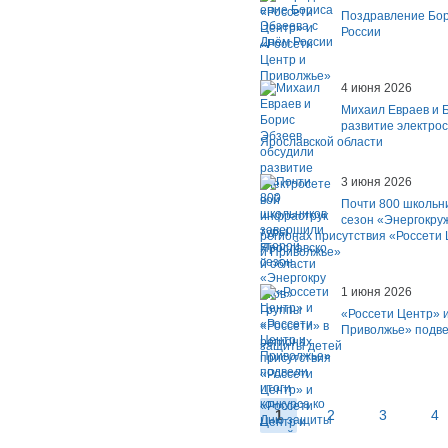
Поздравление Бор
России
4 июня 2026
Михаил Евраев и 
развитие электро
Ярославской области
3 июня 2026
Почти 800 школьн
сезон «Энергокру
регионах присутствия «Россети
и Приволжье»
1 июня 2026
«Россети Центр» и
Приволжье» подвел
защиты детей
1
2
3
4