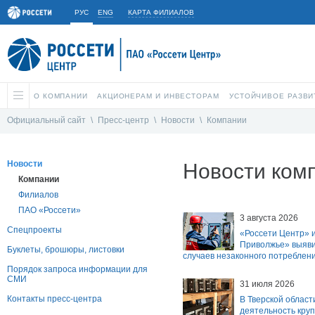
РУС
ENG
КАРТА ФИЛИАЛОВ
О КОМПАНИИ
АКЦИОНЕРАМ И ИНВЕСТОРАМ
УСТОЙЧИВОЕ РАЗВИ
Официальный сайт
\
Пресс-центр
\
Новости
\
Компании
Новости
Новости ком
Компании
Филиалов
ПАО «Россети»
3 августа 2026
Спецпроекты
«Россети Центр» и
Приволжье» выяви
Буклеты, брошюры, листовки
случаев незаконного потреблен
Порядок запроса информации для
СМИ
31 июля 2026
Контакты пресс-центра
В Тверской област
деятельность кру