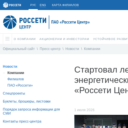
РУС
ENG
КАРТА ФИЛИАЛОВ
О КОМПАНИИ
АКЦИОНЕРАМ И ИНВЕСТОРАМ
УСТОЙЧИВОЕ РАЗВИ
Официальный сайт
\
Пресс-центр
\
Новости
\
Компании
Новости
Стартовал ле
Компании
энергетическ
Филиалов
ПАО «Россети»
«Россети Це
Спецпроекты
Буклеты, брошюры, листовки
Порядок запроса информации для
1 июля 2026
СМИ
Контакты пресс-центра