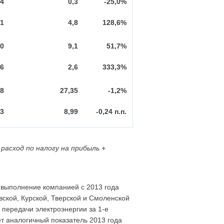
,4
0,3
-25,0%
,1
4,8
128,6%
,0
9,1
51,7%
,6
2,6
333,3%
68
27,35
-1,2%
23
8,99
-0,24 п.п.
расход по налогу на прибыль +
выполнение компанией с 2013 года
ской, Курской, Тверской и Смоленской
 передачи электроэнергии за 1-е
ет аналогичный показатель 2013 года