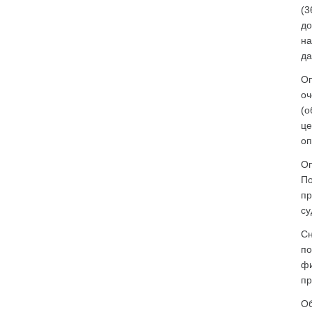
(3
до
на
да
Оп
оч
(о
це
оп
Оп
По
пр
су
Сн
по
фи
пр
Об