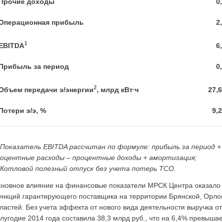
Прочие доходы
0
Операционная прибыль
2
1
EBITDA
6
Прибыль за период
0
2
Объем передачи э/энергии
, млрд кВт∙ч
27,
Потери э/э, %
9,
Показатель EBITDA рассчитан по формуле: прибыль за период + 
оцентные расходы – процентные доходы + амортизация;
Котловой полезный отпуск без учета потерь ТСО.
новное влияние на финансовые показатели МРСК Центра оказало 
нкций гарантирующего поставщика на территории Брянской, Орлов
ластей. Без учета эффекта от нового вида деятельности выручка от
лугодие 2014 года составила 38,3 млрд руб., что на 6,4% превыша