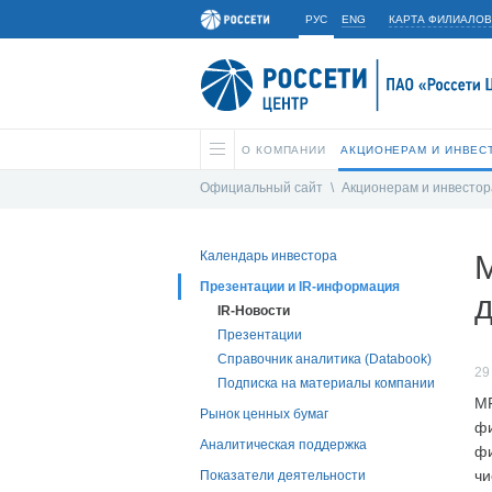
РУС
ENG
КАРТА ФИЛИАЛОВ
О КОМПАНИИ
АКЦИОНЕРАМ И ИНВЕС
Официальный сайт
\
Акционерам и инвесто
Календарь инвестора
Презентации и IR-информация
д
IR-Новости
Презентации
Справочник аналитика (Databook)
29
Подписка на материалы компании
МР
Рынок ценных бумаг
фи
Аналитическая поддержка
фи
чи
Показатели деятельности