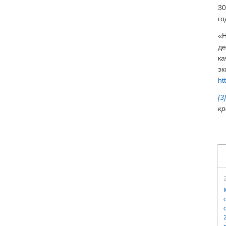
30
го
«Н
де
ка
эк
ht
[3]
кр