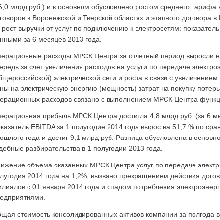
6,0 млрд руб.) и в основном обусловлено ростом среднего тарифа
говоров в Воронежской и Тверской областях и этапного договора в
 рост выручки от услуг по подключению к электросетям: показател
нными за 6 месяцев 2013 года.
ерационные расходы МРСК Центра за отчетный период выросли на 
ередь за счет увеличения расходов на услуги по передаче электр
бщероссийской) электрической сети и роста в связи с увеличение
ны на электрическую энергию (мощность) затрат на покупку потерь
ерационных расходов связано с выполнением МРСК Центра функц
ерационная прибыль МРСК Центра достигла 4,8 млрд руб. (за 6 мес.
казатель EBITDA за 1 полугодие 2014 года вырос на 51,7 % по ср
ошлого года и достиг 9,1 млрд руб. Разница обусловлена в основн
дебные разбирательства в 1 полугодии 2013 года.
ижение объема оказанных МРСК Центра услуг по передаче электри
лугодия 2014 года на 1,2%, вызвано прекращением действия дого
лиалов с 01 января 2014 года и спадом потребления электроэн
едприятиями.
щая стоимость консолидированных активов компании за полгода в