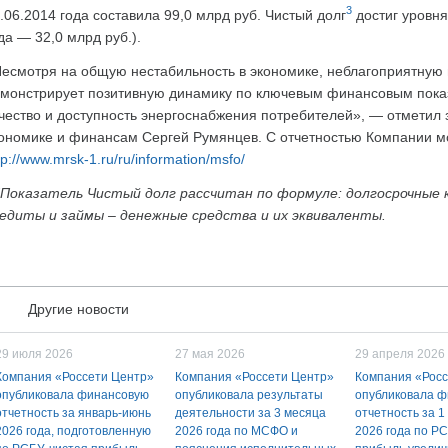
3
.06.2014 года составила 99,0 млрд руб. Чистый долг
достиг уровня
да — 32,0 млрд руб.).
есмотря на общую нестабильность в экономике, неблагоприятную
монстрирует позитивную динамику по ключевым финансовым пока
чество и доступность энергоснабжения потребителей», — отметил 
ономике и финансам Сергей Румянцев. С отчетностью Компании мо
tp://www.mrsk-1.ru/ru/information/msfo/
Показатель Чистый долг рассчитан по формуле: долгосрочные 
едиты и займы – денежные средства и их эквиваленты.
Другие новости
29 июля 2026
27 мая 2026
29 апреля 2026
Компания «Россети Центр»
Компания «Россети Центр»
Компания «Росс
опубликовала финансовую
опубликовала результаты
опубликовала 
отчетность за январь-июнь
деятельности за 3 месяца
отчетность за 1
2026 года, подготовленную
2026 года по МСФО и
2026 года по РС