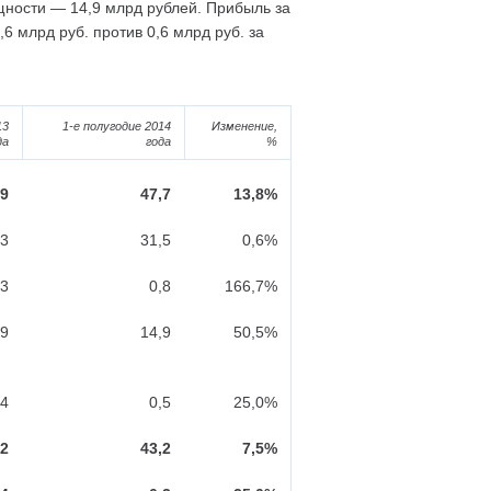
щности — 14,9 млрд рублей. Прибыль за
 млрд руб. против 0,6 млрд руб. за
13
1-е полугодие 2014
Изменение,
да
года
%
,9
47,7
13,8%
,3
31,5
0,6%
,3
0,8
166,7%
,9
14,9
50,5%
,4
0,5
25,0%
,2
43,2
7,5%