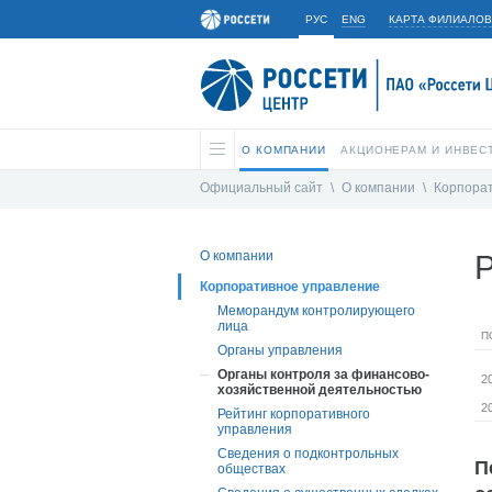
РУС
ENG
КАРТА ФИЛИАЛОВ
О КОМПАНИИ
АКЦИОНЕРАМ И ИНВЕС
Официальный сайт
\
О компании
\
Корпора
О компании
Корпоративное управление
Меморандум контролирующего
лица
П
Органы управления
Органы контроля за финансово-
2
хозяйственной деятельностью
2
Рейтинг корпоративного
управления
Сведения о подконтрольных
П
обществах