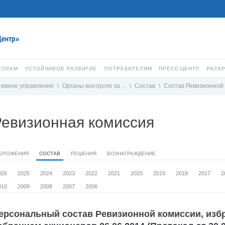
ТОРАМ
УСТОЙЧИВОЕ РАЗВИТИЕ
ПОТРЕБИТЕЛЯМ
ПРЕСС-ЦЕНТР
РАСК
тивное управление
\
Органы контроля за ...
\
Состав
\
Состав Ревизионной .
Ревизионная комиссия
ОЛОЖЕНИЯ
СОСТАВ
РЕШЕНИЯ
ВОЗНАГРАЖДЕНИЕ
026
2025
2024
2023
2022
2021
2020
2019
2018
2017
2
010
2009
2008
2007
2006
ерсональный состав Ревизионной комиссии, из