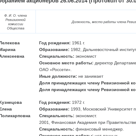
обранием акционеров 26.06.2014 (Протокол от 30.
Ф. И. О. члена
Ревизионной
Должность, место работы члена Реви
комиссии
Общества
Лелекова
Год рождения:
1961 г.
Марина
Образование:
1982, Дальневосточный институт
Алексеевна
Специальность:
экономист
Основное место работы:
директор Департамен
ОАО «Россети».
Иные должности:
не занимает
Доля принадлежащих члену Ревизионной ко
Доля принадлежащих члену Ревизионной ко
Кузнецова
Год рождения:
1972 г.
Елена
Образование:
1993, Московский Университет 
Поликарповна
Специальность:
экономист.
2001, Финансовая Академия при Правительстве
Специальность:
финансовый менеджер.
Основное место работы:
нет данных.