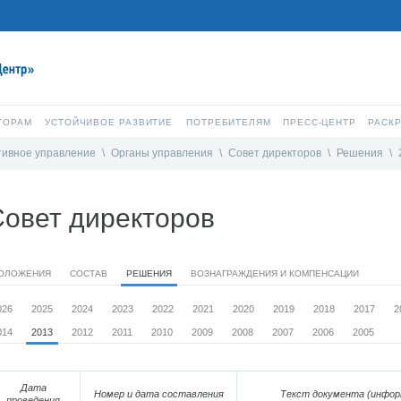
ТОРАМ
УСТОЙЧИВОЕ РАЗВИТИЕ
ПОТРЕБИТЕЛЯМ
ПРЕСС-ЦЕНТР
РАСК
тивное управление
\
Органы управления
\
Совет директоров
\
Решения
\
овет директоров
ОЛОЖЕНИЯ
СОСТАВ
РЕШЕНИЯ
ВОЗНАГРАЖДЕНИЯ И КОМПЕНСАЦИИ
026
2025
2024
2023
2022
2021
2020
2019
2018
2017
2
014
2013
2012
2011
2010
2009
2008
2007
2006
2005
Дата
Номер и дата составления
Текст документа (инфор
проведения