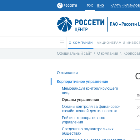
РУС
ENG
КАРТА ФИЛИАЛОВ
О КОМПАНИИ
АКЦИОНЕРАМ И ИНВЕС
Официальный сайт
\
О компании
\
Корпора
О компании
С
Корпоративное управление
Меморандум контролирующего
лица
П
Органы управления
Органы контроля за финансово-
2
хозяйственной деятельностью
2
Рейтинг корпоративного
управления
Сведения о подконтрольных
обществах