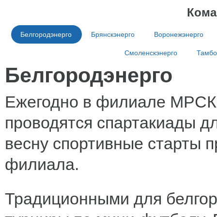
Кома
Белгородэнерго
Брянскэнерго
Воронежэнерго
Смоленскэнерго
Тамбо
Белгородэнерго
Ежегодно в филиале МРСК 
проводятся спартакиады д
весну спортивные старты п
филиала.
Традиционными для белгор