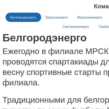
Кома
Белгородэнерго
Брянскэнерго
Воронежэнерго
Смоленскэнерго
Тамбо
Белгородэнерго
Ежегодно в филиале МРСК 
проводятся спартакиады д
весну спортивные старты п
филиала.
Традиционными для белгор