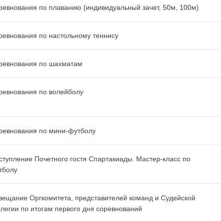
ревнования по плаванию (индивидуальный зачет, 50м, 100м)
ревнования по настольному теннису
ревнования по шахматам
ревнования по волейболу
ревнования по мини-футболу
ступление Почетного гостя Спартакиады. Мастер-класс по
тболу
вещание Оргкомитета, представителей команд и Судейской
ллегии по итогам первого дня соревнований