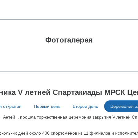
Фотогалерея
ника V летней Спартакиады МРСК Це
 открытия
Первый день
Второй день
Церемония з
та «Антей», прошла торжественная церемония закрытия V летней С
скольких дней около 400 спортсменов из 11 филиалов и исполните