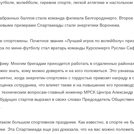
утболе, волейболе, гиревом спорте, легкой атлетике и настольном
абранных баллов стала команда филиала Белгородэнерго. Второе
зовыми призерами Спартакиады стали энергетики Воронежа.
 спортсмены. Почетное звание «Лучший игрок по волейболу» при
ра по мини-футболу стал вратарь команды Курскэнерго Руслан Са
фику. Многим бригадам приходится работать в отдаленных районах
жно знать, кому можно доверять и на кого положиться. Это узнаешь
ятно, когда энергетик-спортсмен с гордостью привозит награду в 
оценка сотрудника, что влияет также и на повышение его производ
о техническим вопросам-главный инженер МРСК Центра Александр 
 будущих стартов выразил в своих словах Председатель Обществе
.
таком большом спортивном празднике. Как известно, в спорте не б
ки. Эта Спартакиада еще раз доказала, что на вас можно положить