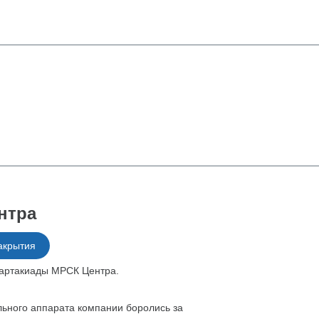
нтра
акрытия
партакиады МРСК Центра.
льного аппарата компании боролись за