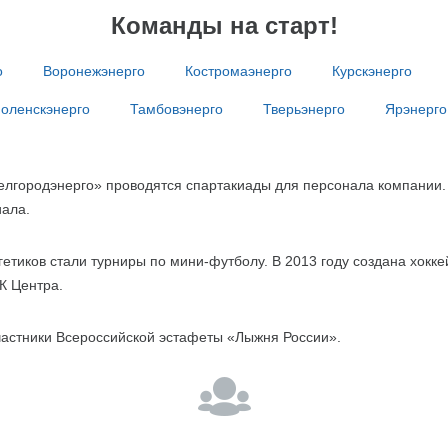
Команды на старт!
о
Воронежэнерго
Костромаэнерго
Курскэнерго
оленскэнерго
Тамбовэнерго
Тверьэнерго
Ярэнерго
елгородэнерго» проводятся спартакиады для персонала компании.
иала.
етиков стали турниры по мини-футболу. В 2013 году создана хокке
К Центра.
участники Всероссийской эстафеты «Лыжня России».