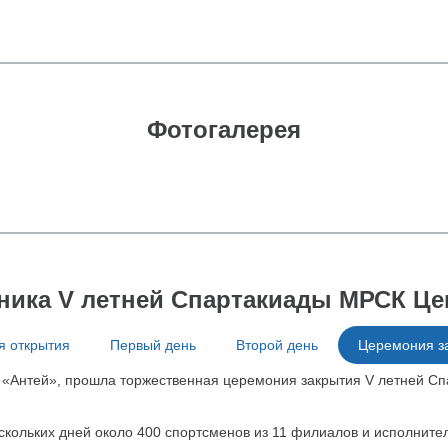
Фотогалерея
ника V летней Спартакиады МРСК Це
 открытия
Первый день
Второй день
Церемония з
та «Антей», прошла торжественная церемония закрытия V летней С
скольких дней около 400 спортсменов из 11 филиалов и исполните