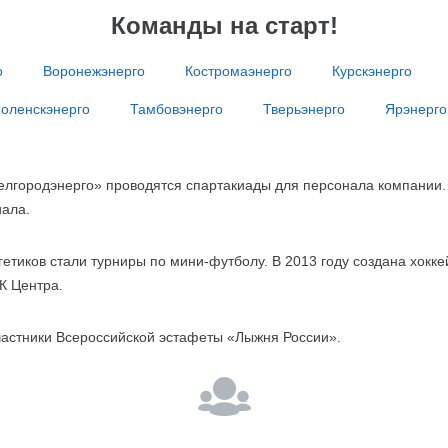
Команды на старт!
о
Воронежэнерго
Костромаэнерго
Курскэнерго
оленскэнерго
Тамбовэнерго
Тверьэнерго
Ярэнерго
елгородэнерго» проводятся спартакиады для персонала компании.
иала.
етиков стали турниры по мини-футболу. В 2013 году создана хокке
К Центра.
участники Всероссийской эстафеты «Лыжня России».