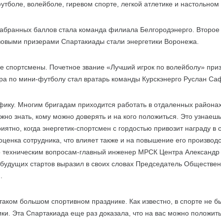
утболе, волейболе, гиревом спорте, легкой атлетике и настольном
абранных баллов стала команда филиала Белгородэнерго. Второе
зовыми призерами Спартакиады стали энергетики Воронежа.
 спортсмены. Почетное звание «Лучший игрок по волейболу» при
ра по мини-футболу стал вратарь команды Курскэнерго Руслан Са
фику. Многим бригадам приходится работать в отдаленных районах
жно знать, кому можно доверять и на кого положиться. Это узнаешь
ятно, когда энергетик-спортсмен с гордостью привозит награду в 
оценка сотрудника, что влияет также и на повышение его производ
о техническим вопросам-главный инженер МРСК Центра Александр 
 будущих стартов выразил в своих словах Председатель Обществе
.
таком большом спортивном празднике. Как известно, в спорте не б
ки. Эта Спартакиада еще раз доказала, что на вас можно положить