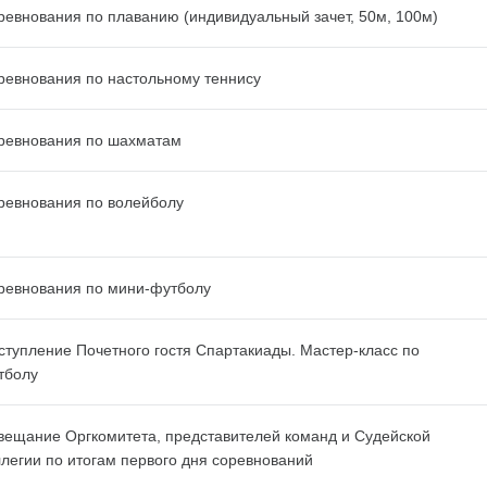
ревнования по плаванию (индивидуальный зачет, 50м, 100м)
ревнования по настольному теннису
ревнования по шахматам
ревнования по волейболу
ревнования по мини-футболу
ступление Почетного гостя Спартакиады. Мастер-класс по
тболу
вещание Оргкомитета, представителей команд и Судейской
ллегии по итогам первого дня соревнований