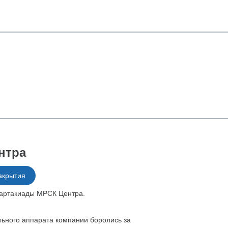
нтра
акрытия
партакиады МРСК Центра.
льного аппарата компании боролись за