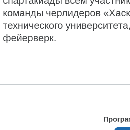
спартакиады всем участни
команды черлидеров «Хаск
технического университета
фейерверк.
Програ