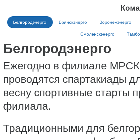
Кома
Белгородэнерго
Брянскэнерго
Воронежэнерго
Смоленскэнерго
Тамбо
Белгородэнерго
Ежегодно в филиале МРСК 
проводятся спартакиады д
весну спортивные старты п
филиала.
Традиционными для белгор