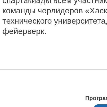
спартакиады всем участни
команды черлидеров «Хаск
технического университета
фейерверк.
Програ