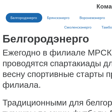
Кома
Белгородэнерго
Брянскэнерго
Воронежэнерго
Смоленскэнерго
Тамбо
Белгородэнерго
Ежегодно в филиале МРСК 
проводятся спартакиады д
весну спортивные старты п
филиала.
Традиционными для белгор