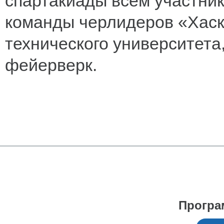
спартакиады всем участни
команды черлидеров «Хаск
технического университета
фейерверк.
Програ