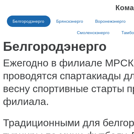
Кома
Белгородэнерго
Брянскэнерго
Воронежэнерго
Смоленскэнерго
Тамбо
Белгородэнерго
Ежегодно в филиале МРСК 
проводятся спартакиады д
весну спортивные старты п
филиала.
Традиционными для белгор