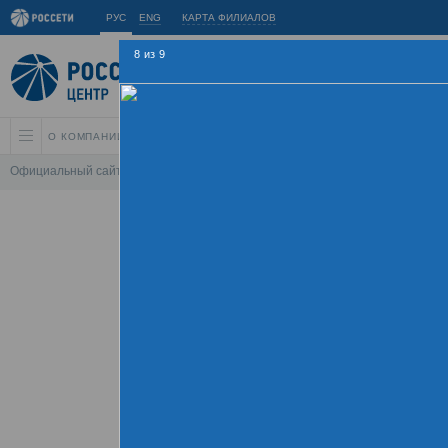
РУС
ENG
КАРТА ФИЛИАЛОВ
8
из
9
О КОМПАНИИ
АКЦИОНЕРАМ И ИНВЕСТОРАМ
УСТОЙЧИВОЕ РАЗВИ
Официальный сайт
\
Спартакиада
\
Спартакиада 2014
\
Соревнования 
Летняя Спарт
14 - 15
Команды
Фотогалерея
Х