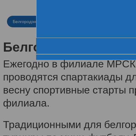
Кома
Белгородэнерго
Брянскэнерго
Воронежэнерго
Смоленскэнерго
Тамбо
Белгородэнерго
Ежегодно в филиале МРСК 
проводятся спартакиады д
весну спортивные старты п
филиала.
Традиционными для белгор