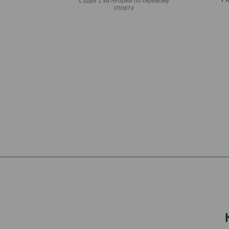
Судья 1 категории по гиревому
спорту