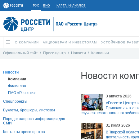
РУС
ENG
КАРТА ФИЛИАЛОВ
О КОМПАНИИ
АКЦИОНЕРАМ И ИНВЕСТОРАМ
УСТОЙЧИВОЕ РАЗВИ
Официальный сайт
\
Пресс-центр
\
Новости
\
Компании
Новости
Новости ком
Компании
Филиалов
ПАО «Россети»
3 августа 2026
Спецпроекты
«Россети Центр» и
Приволжье» выяви
Буклеты, брошюры, листовки
случаев незаконного потреблен
Порядок запроса информации для
СМИ
31 июля 2026
Контакты пресс-центра
В Тверской област
деятельность кру