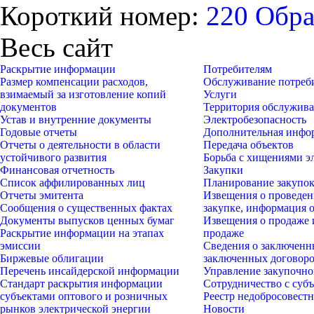
Короткий номер:
220
Обра
Весь сайт
Раскрытие информации
Потребителям
Размер компенсации расходов,
Обслуживание потреб
взимаемый за изготовление копий
Услуги
документов
Территория обслужив
Устав и внутренние документы
Электробезопасность
Годовые отчеты
Дополнительная инфо
Отчеты о деятельности в области
Передача объектов
устойчивого развития
Борьба с хищениями э
Финансовая отчетность
Закупки
Список аффилированных лиц
Планирование закупо
Отчеты эмитента
Извещения о проведен
Сообщения о существенных фактах
закупке, информация 
Документы выпусков ценных бумаг
Извещения о продаже 
Раскрытие информации на этапах
продаже
эмиссии
Сведения о заключенн
Биржевые облигации
заключенных договор
Перечень инсайдерской информации
Управление закупочно
Стандарт раскрытия информации
Сотрудничество с су
субъектами оптового и розничных
Реестр недобросовест
рынков электрической энергии
Новости