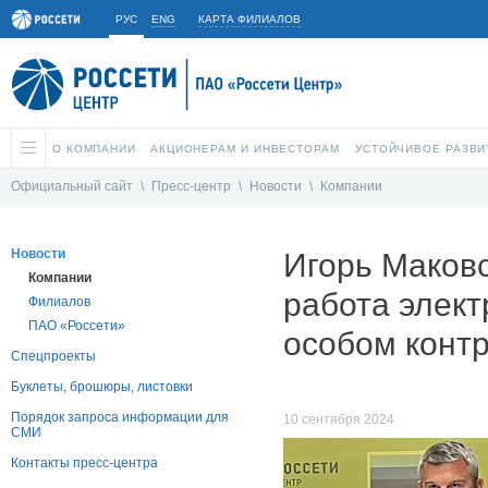
РУС
ENG
КАРТА ФИЛИАЛОВ
О КОМПАНИИ
АКЦИОНЕРАМ И ИНВЕСТОРАМ
УСТОЙЧИВОЕ РАЗВИ
Официальный сайт
\
Пресс-центр
\
Новости
\
Компании
Новости
Игорь Маковс
Компании
работа элект
Филиалов
ПАО «Россети»
особом контр
Спецпроекты
Буклеты, брошюры, листовки
Порядок запроса информации для
10 сентября 2024
СМИ
Контакты пресс-центра