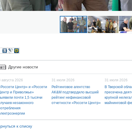
Другие новости
3 августа 2026
31 июля 2026
31 июля 2026
«Россети Центр» и «Россети
Рейтинговое агентство
В Тверской обла
Центр и Приволжье»
AK&M подтвердило высший
пресечена деят
выявили почти 1,5 тысячи
рейтинг нефинансовой
крупной нелега
случаев незаконного
отчетности «Россети Центр»
майнинговой ф
потребления
электроэнергии
рнуться к списку