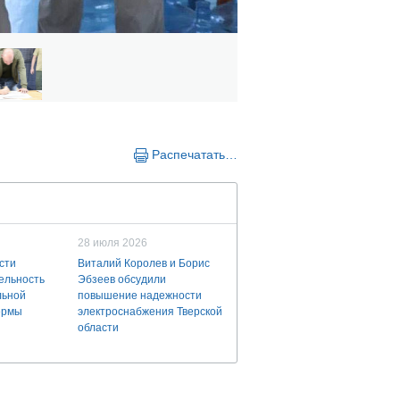
Распечатать…
28 июля 2026
сти
Виталий Королев и Борис
ельность
Эбзеев обсудили
льной
повышение надежности
ермы
электроснабжения Тверской
области