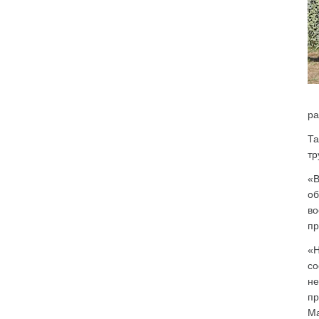
ра
Та
тр
«В
об
во
пр
«Н
со
не
пр
Ма