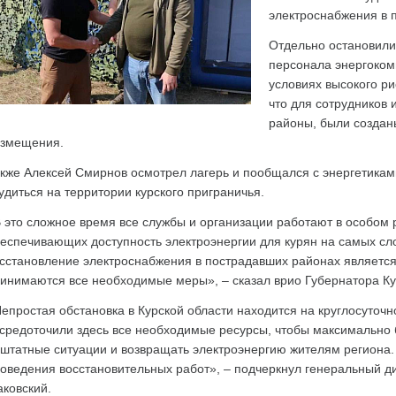
электроснабжения в 
Отдельно остановили
персонала энергоком
условиях высокого ри
что для сотрудников 
районы, были создан
змещения.
кже Алексей Смирнов осмотрел лагерь и пообщался с энергетикам
удиться на территории курского приграничья.
 это сложное время все службы и организации работают в особом р
еспечивающих доступность электроэнергии для курян на самых сл
сстановление электроснабжения в пострадавших районах является 
инимаются все необходимые меры», – сказал врио Губернатора Ку
епростая обстановка в Курской области находится на круглосуточн
средоточили здесь все необходимые ресурсы, чтобы максимально
штатные ситуации и возвращать электроэнергию жителям региона.
оведения восстановительных работ», – подчеркнул генеральный д
ковский.