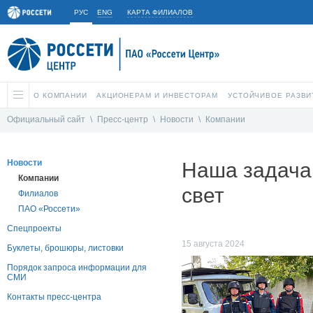
РУС
ENG
КАРТА ФИЛИАЛОВ
О КОМПАНИИ
АКЦИОНЕРАМ И ИНВЕСТОРАМ
УСТОЙЧИВОЕ РАЗВИ
Официальный сайт
\
Пресс-центр
\
Новости
\
Компании
Новости
Наша задача
Компании
свет
Филиалов
ПАО «Россети»
Спецпроекты
15 августа 2024
Буклеты, брошюры, листовки
Порядок запроса информации для
СМИ
Контакты пресс-центра