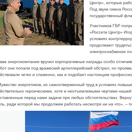
Центр», которые рабо
Под звуки гимна Рос
государственный фла
Участников ГБР попр
«Россети Центр» Игор
условиях контртерро
продолжают трудитьс
электроснабжение по
ава энергокомпании вручил корпоративные награды особо отличи
бот они попали под вражеский артиллерийский обстрел, но прояви
йствовали четко и слаженно, как и подобает настоящим професси
ужество энергетиков, их самоотверженный труд в условиях повыш
йствительно героическими, хотя и неотъемлемыми чертами наше
ставленные перед нами задачи при любых обстоятельствах. Вернут
ль, ради которой мы продолжим работать несмотря ни на что», – п