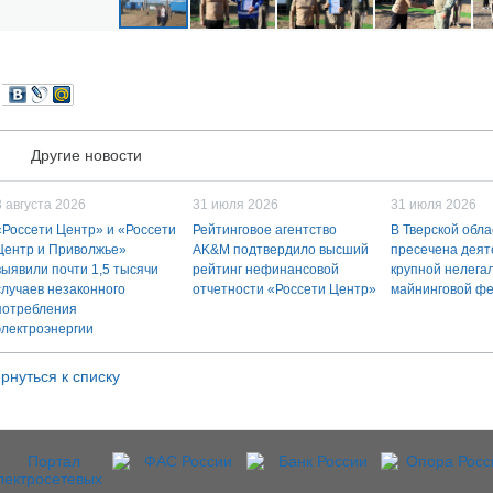
Другие новости
3 августа 2026
31 июля 2026
31 июля 2026
«Россети Центр» и «Россети
Рейтинговое агентство
В Тверской обла
Центр и Приволжье»
AK&M подтвердило высший
пресечена деят
выявили почти 1,5 тысячи
рейтинг нефинансовой
крупной нелега
случаев незаконного
отчетности «Россети Центр»
майнинговой ф
потребления
электроэнергии
рнуться к списку