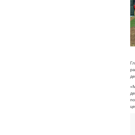
Гл
ра
де
«М
де
по
це