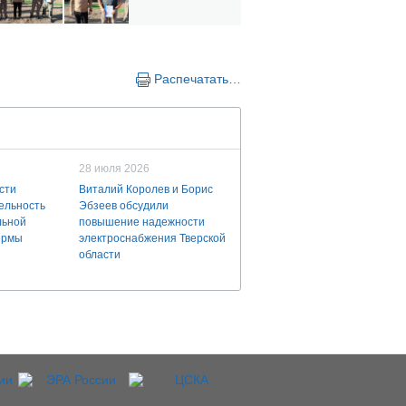
Распечатать…
28 июля 2026
сти
Виталий Королев и Борис
ельность
Эбзеев обсудили
льной
повышение надежности
ермы
электроснабжения Тверской
области