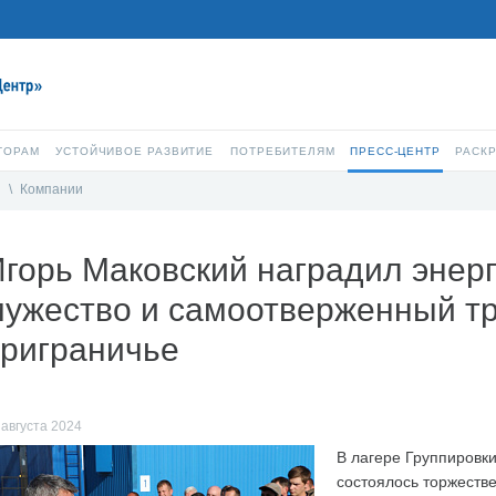
ТОРАМ
УСТОЙЧИВОЕ РАЗВИТИЕ
ПОТРЕБИТЕЛЯМ
ПРЕСС-ЦЕНТР
РАСК
и
\
Компании
горь Маковский наградил энерг
ужество и самоотверженный тр
приграничье
 августа 2024
В лагере Группировк
состоялось торжеств