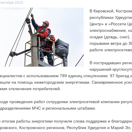
 октября 2023
В Кировской, Костром
республиках Удмурти
Центр» и «Россети Ц
электроснабжение, н
осадки (дождь, снег
порывами ветра до 30
работе электросетево
В пострадавших реги
нарушений круглосут
ециалистов с использованием 789 единиц спецтехники. 97 бригад
ишли на помощь нижегородским энергетикам. Своевременное усил
емя отключения потребителей.
ходе проведения работ сотрудники электросетевой компании регу
дразделениями МЧС и региональными штабами.
 итогам работы энергетики получили слова поддержки и благодарн
ровского, Костромского регионов, Республик Удмуртия и Марий Эл, 