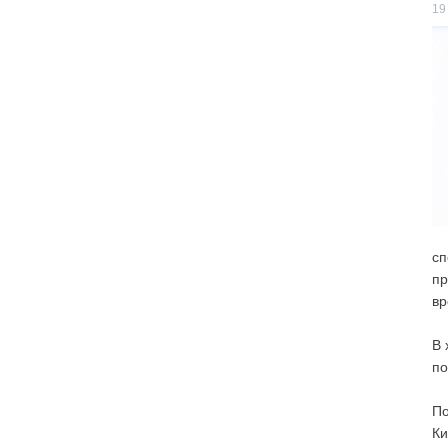
19
сп
пр
вр
В 
по
По
Ки