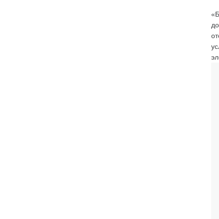
«Б
до
от
ус
эл