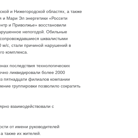
ской и Нижегородской областях, а также
я и Мари Эл энергетики «Россети
ентр и Приволжье» восстановили
арушенное непогодой. Обильные
), сопровождавшиеся шквалистыми
 м/с, стали причиной нарушений в
го комплекса.
онах последствия технологических
очно ликвидировали более 2000
 из пятнадцати филиалов компании
ение группировки позволило сократить
лярно взаимодействовали с
ости от имени руководителей
а также их жителей.