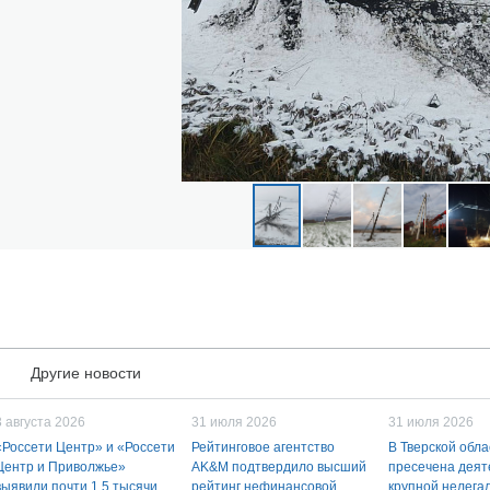
Другие новости
3 августа 2026
31 июля 2026
31 июля 2026
«Россети Центр» и «Россети
Рейтинговое агентство
В Тверской обла
Центр и Приволжье»
AK&M подтвердило высший
пресечена деят
выявили почти 1,5 тысячи
рейтинг нефинансовой
крупной нелега