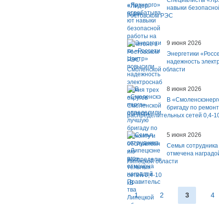
Специалисты «Яр
навыки безопасно
Ростовском РЭС
9 июня 2026
Энергетики «Росс
надежность элект
Смоленской области
8 июня 2026
В «Смоленскэнерг
бригаду по ремон
распределительных сетей 0,4-1
5 июня 2026
Семья сотрудника
отмечена наградо
Липецкой области
1
2
3
4