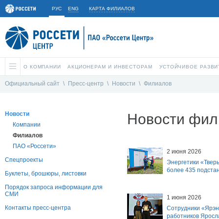
РУС
ENG
КАРТА ФИЛИАЛОВ
О КОМПАНИИ
АКЦИОНЕРАМ И ИНВЕСТОРАМ
УСТОЙЧИВОЕ РАЗВИ
Официальный сайт
\
Пресс-центр
\
Новости
\
Филиалов
Новости
Новости фил
Компании
Филиалов
ПАО «Россети»
2 июня 2026
Спецпроекты
Энергетики «Твер
более 435 подстан
Буклеты, брошюры, листовки
Порядок запроса информации для
СМИ
1 июня 2026
Контакты пресс-центра
Сотрудники «Ярэн
работников Яросл