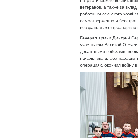
патриотического воспитани
ветеранов, а также за вкла
работники сельского хозяйст
самоотверженно и бесстраш
возвращая электроэнергию 
Генерал армии Дмитрий Сер
участником Великой Отечес
десантными войсками, воева
начальника штаба парашютн
операциях, окончил войну в