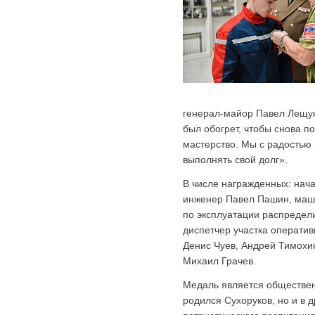
генерал-майор Павел Лещук 
был обогрет, чтобы снова п
мастерство. Мы с радостью 
выполнять свой долг».
В числе награжденных: нач
инженер Павел Пашин, маши
по эксплуатации распредел
диспетчер участка оператив
Денис Чуев, Андрей Тимохи
Михаил Грачев.
Медаль является общественн
родился Сухоруков, но и в д