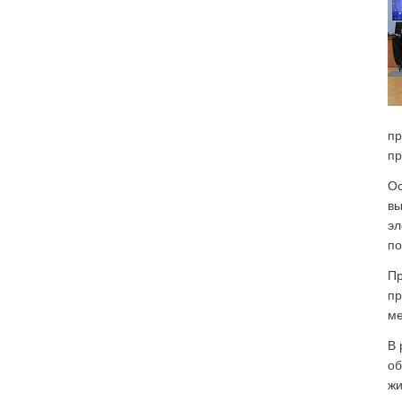
пр
пр
Ос
вы
эл
по
Пр
пр
ме
В 
об
жи