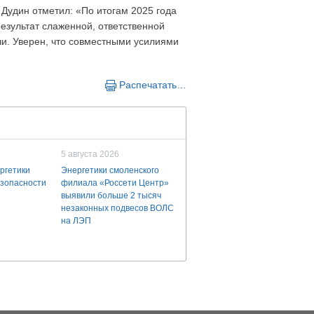
Дудин отметил: «По итогам 2025 года
езультат слаженной, ответственной
чи. Уверен, что совместными усилиями
Распечатать…
5 августа 2026
ргетики
Энергетики смоленского
езопасности
филиала «Россети Центр»
выявили больше 2 тысяч
незаконных подвесов ВОЛС
на ЛЭП