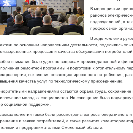
В мероприятии приня
районов электрическ
подразделений, а та
профсоюзной органи
В ходе коллегии рук
актики по основным направлениям деятельности, поделились оп
оизводственных процессов и качества обслуживания потребителей
обое внимание было уделено вопросам производственной и финан
полнения ремонтной программы и подготовки к отопительному пер
ектроэнергии, выявления несанкционированного потребления, раз
вышения качества услуг по технологическому присоединению.
иоритетными направлениями остаются охрана труда, сохранение 
ивлечение молодых специалистов. На совещании была подчеркнута
р социальной поддержки.
рамках коллегии также были рассмотрены вопросы оперативного и 
ращения и заявки потребителей, а также развития клиентоориенти
телями и предпринимателями Смоленской области.