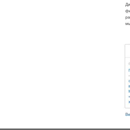
Ди
фи
ра
мы
Ве