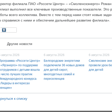
ректор филиала ПАО «Россети Центр» – «Смоленскэнерго» Роман 
лиал выполнил все ключевые производственные показатели. Это р
боты всего коллектива. Вместе с тем перед нами стоят новые зада
 справимся с ними и обеспечим дальнейшее развитие филиала».
Другие новости
6 августа 2026
6 августа 2026
6 августа 2026
Программа «Россети Центр»
Белгородские энергетики
Смоленские эне
- «Ярэнерго» по поддержке
подключили 36 новых домов
провели урок б
сотрудников с детьми вошла
для детей-сирот,
для детей
в число лучших практик
многодетных семей и
Международного конкурса
переселенцев
«Лидеры в интересах
женщин»
рнуться к списку